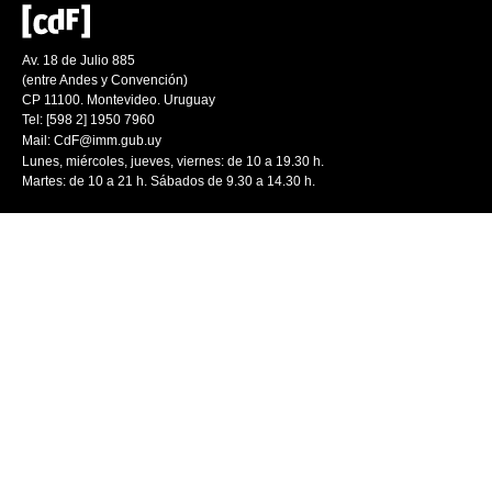
Av. 18 de Julio 885
(entre Andes y Convención)
CP 11100. Montevideo. Uruguay
Tel: [598 2] 1950 7960
Mail:
CdF@imm.gub.uy
Lunes, miércoles, jueves, viernes: de 10 a 19.30 h.
Martes: de 10 a 21 h. Sábados de 9.30 a 14.30 h.