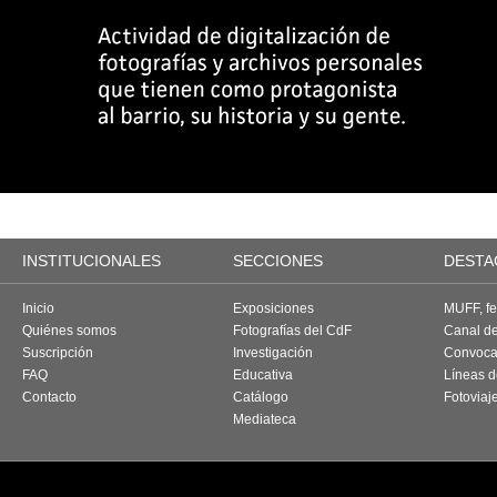
INSTITUCIONALES
SECCIONES
DESTA
Inicio
Exposiciones
MUFF, fes
Quiénes somos
Fotografías del CdF
Canal d
Suscripción
Investigación
Convoca
FAQ
Educativa
Líneas d
Contacto
Catálogo
Fotoviaj
Mediateca