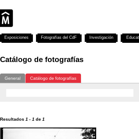
Exposiciones
Fotografías del CdF
Investigación
Educat
Catálogo de fotografías
General
Catálogo de fotografías
Resultados
1
-
1
de
1