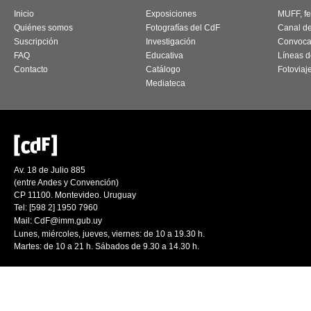
Inicio
Exposiciones
MUFF, fes
Quiénes somos
Fotografías del CdF
Canal d
Suscripción
Investigación
Convoca
FAQ
Educativa
Líneas d
Contacto
Catálogo
Fotoviaj
Mediateca
Av. 18 de Julio 885
(entre Andes y Convención)
CP 11100. Montevideo. Uruguay
Tel: [598 2] 1950 7960
Mail:
CdF@imm.gub.uy
Lunes, miércoles, jueves, viernes: de 10 a 19.30 h.
Martes: de 10 a 21 h. Sábados de 9.30 a 14.30 h.