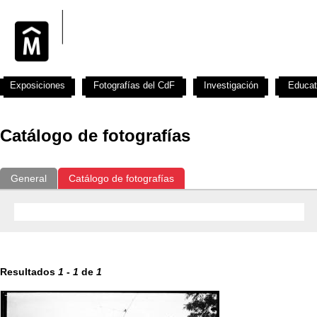
Exposiciones
Fotografías del CdF
Investigación
Educat
Catálogo de fotografías
General
Catálogo de fotografías
Resultados
1
-
1
de
1