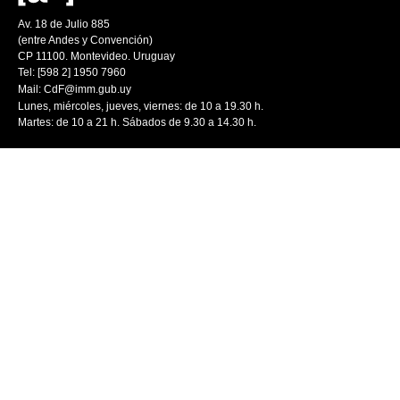
Av. 18 de Julio 885
(entre Andes y Convención)
CP 11100. Montevideo. Uruguay
Tel: [598 2] 1950 7960
Mail:
CdF@imm.gub.uy
Lunes, miércoles, jueves, viernes: de 10 a 19.30 h.
Martes: de 10 a 21 h. Sábados de 9.30 a 14.30 h.