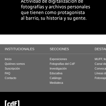
INSTITUCIONALES
SECCIONES
DESTA
Inicio
Exposiciones
MUFF, fes
Quiénes somos
Fotografías del CdF
Canal d
Suscripción
Investigación
Convoca
FAQ
Educativa
Líneas d
Contacto
Catálogo
Fotoviaj
Mediateca