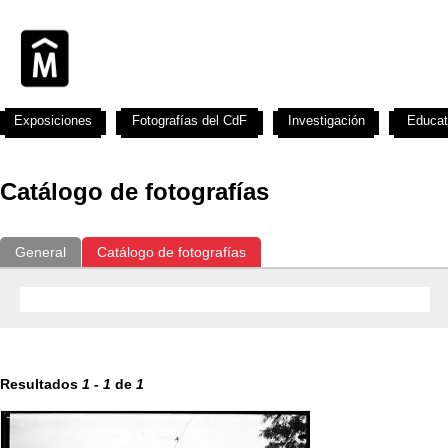
Exposiciones
Fotografías del CdF
Investigación
Educat
Catálogo de fotografías
General
Catálogo de fotografías
Resultados
1
-
1
de
1