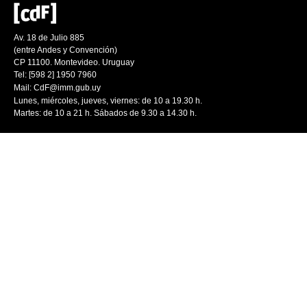
Av. 18 de Julio 885
(entre Andes y Convención)
CP 11100. Montevideo. Uruguay
Tel: [598 2] 1950 7960
Mail:
CdF@imm.gub.uy
Lunes, miércoles, jueves, viernes: de 10 a 19.30 h.
Martes: de 10 a 21 h. Sábados de 9.30 a 14.30 h.