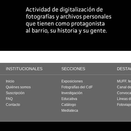
INSTITUCIONALES
SECCIONES
DESTA
Inicio
Exposiciones
MUFF, fes
Quiénes somos
Fotografías del CdF
Canal d
Suscripción
Investigación
Convoca
FAQ
Educativa
Líneas d
Contacto
Catálogo
Fotoviaj
Mediateca