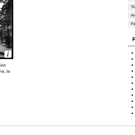
T
Ar
Pa
P
ción
ha, la