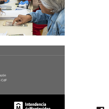
Razón
e CdF