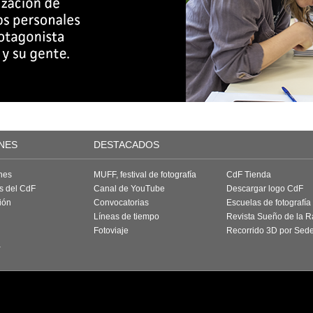
NES
DESTACADOS
nes
MUFF, festival de fotografía
CdF Tienda
as del CdF
Canal de YouTube
Descargar logo CdF
ión
Convocatorias
Escuelas de fotografía
Líneas de tiempo
Revista Sueño de la 
Fotoviaje
Recorrido 3D por Sed
a