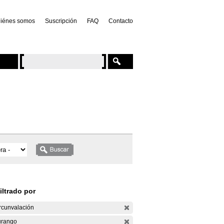
iénes somos
Suscripción
FAQ
Contacto
iltrado por
rcunvalación
rango