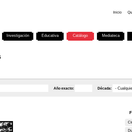
Inicio
Qu
Investigación
Educativa
Catálogo
Mediateca
s
Año exacto:
Década:
F
Ci
Du