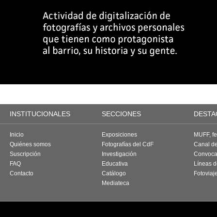
INSTITUCIONALES
SECCIONES
DESTA
Inicio
Exposiciones
MUFF, fes
Quiénes somos
Fotografías del CdF
Canal d
Suscripción
Investigación
Convoca
FAQ
Educativa
Líneas d
Contacto
Catálogo
Fotoviaj
Mediateca