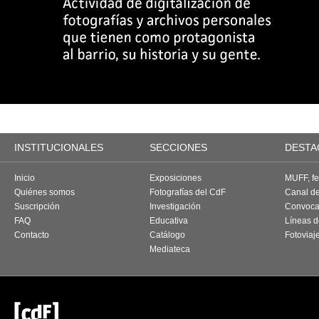
INSTITUCIONALES
SECCIONES
DESTA
Inicio
Exposiciones
MUFF, fes
Quiénes somos
Fotografías del CdF
Canal d
Suscripción
Investigación
Convoca
FAQ
Educativa
Líneas d
Contacto
Catálogo
Fotoviaj
Mediateca