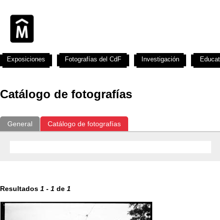
Exposiciones
Fotografías del CdF
Investigación
Educat
Catálogo de fotografías
General
Catálogo de fotografías
Resultados
1
-
1
de
1