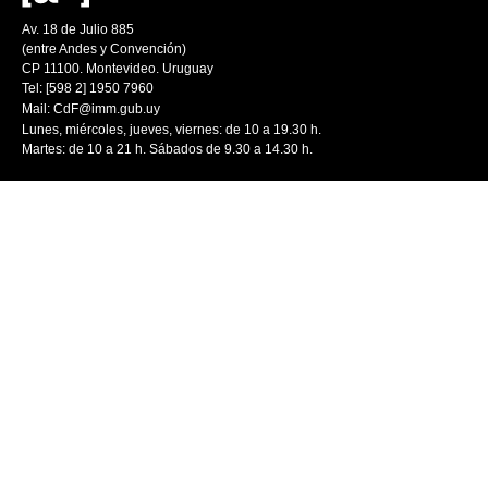
Av. 18 de Julio 885
(entre Andes y Convención)
CP 11100. Montevideo. Uruguay
Tel: [598 2] 1950 7960
Mail:
CdF@imm.gub.uy
Lunes, miércoles, jueves, viernes: de 10 a 19.30 h.
Martes: de 10 a 21 h. Sábados de 9.30 a 14.30 h.