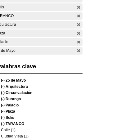
lís
ARANCO
quitectura
aza
lacio
 de Mayo
alabras clave
(-)
25 de Mayo
(-)
Arquitectura
(-)
Circunvalación
(-)
Durango
(-)
Palacio
(-)
Plaza
(-)
Solís
(-)
TARANCO
Calle (1)
Ciudad Vieja (1)