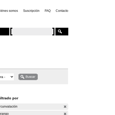
iénes somos
Suscripción
FAQ
Contacto
iltrado por
rcunvalación
rango