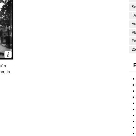
So
T
Ar
Pl
Pa
25
P
ción
ha, la