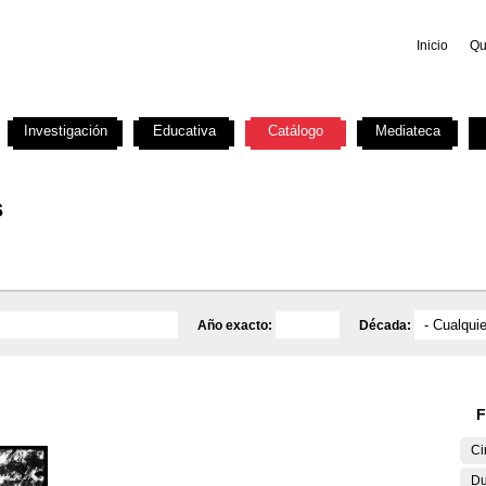
Inicio
Qu
Investigación
Educativa
Catálogo
Mediateca
s
Año exacto:
Década:
F
Ci
Du