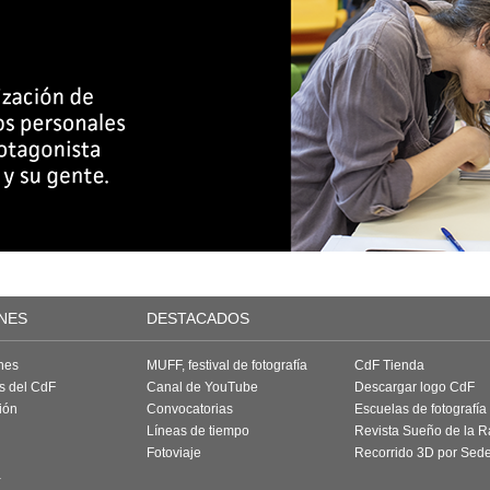
NES
DESTACADOS
nes
MUFF, festival de fotografía
CdF Tienda
as del CdF
Canal de YouTube
Descargar logo CdF
ión
Convocatorias
Escuelas de fotografía
Líneas de tiempo
Revista Sueño de la 
Fotoviaje
Recorrido 3D por Sed
a