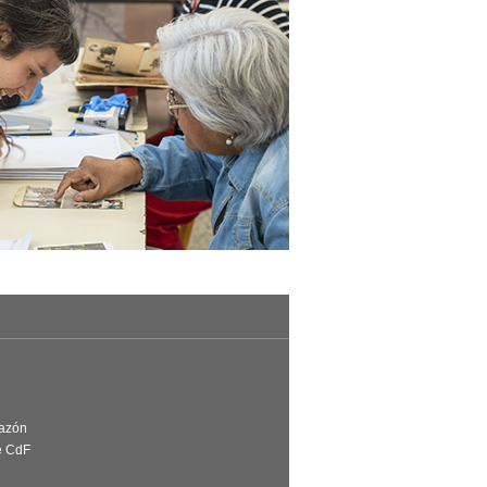
Razón
e CdF