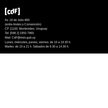
Av. 18 de Julio 885
(entre Andes y Convención)
CP 11100. Montevideo. Uruguay
Tel: [598 2] 1950 7960
Mail:
CdF@imm.gub.uy
Lunes, miércoles, jueves, viernes: de 10 a 19.30 h.
Martes: de 10 a 21 h. Sábados de 9.30 a 14.30 h.