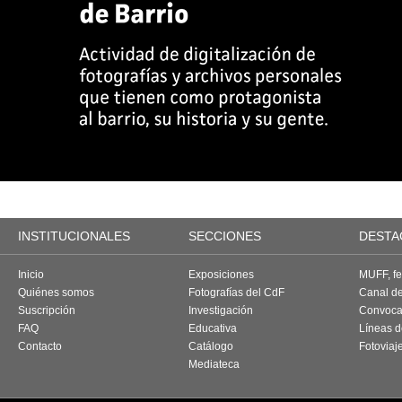
INSTITUCIONALES
SECCIONES
DESTA
Inicio
Exposiciones
MUFF, fes
Quiénes somos
Fotografías del CdF
Canal d
Suscripción
Investigación
Convoca
FAQ
Educativa
Líneas d
Contacto
Catálogo
Fotoviaj
Mediateca