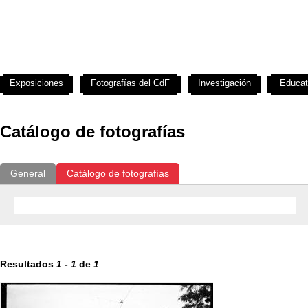
Exposiciones
Fotografías del CdF
Investigación
Educat
Catálogo de fotografías
General
Catálogo de fotografías
Resultados
1
-
1
de
1