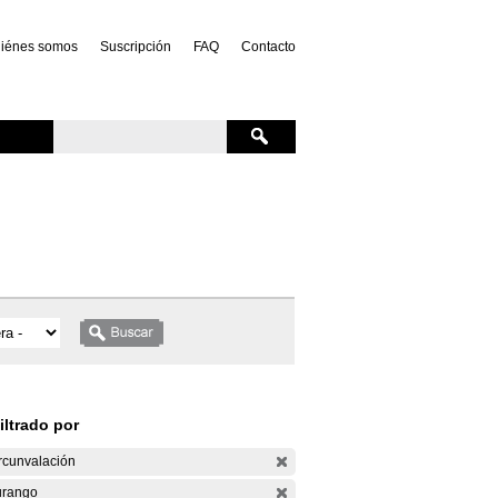
iénes somos
Suscripción
FAQ
Contacto
iltrado por
rcunvalación
rango