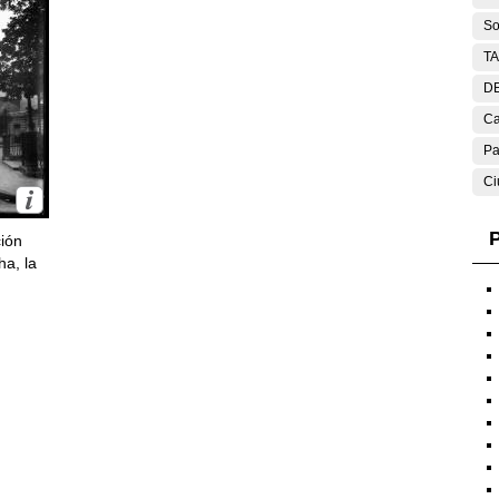
So
T
DE
Ca
Pa
Ci
P
ción
ha, la