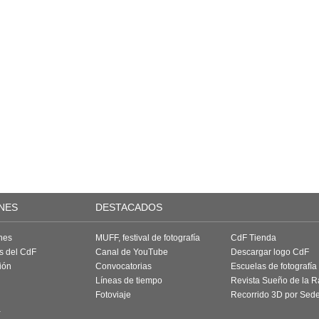
NES
DESTACADOS
nes
MUFF, festival de fotografía
CdF Tienda
as del CdF
Canal de YouTube
Descargar logo CdF
ión
Convocatorias
Escuelas de fotografía
Líneas de tiempo
Revista Sueño de la 
Fotoviaje
Recorrido 3D por Sed
a