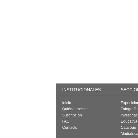
INSTITUCIONALES
SECCIO
Inicio
Exposicio
Quiénes somos
Fotografí
Suscripción
Investigac
FAQ
Educativa
Contacto
Catálogo
Mediatec