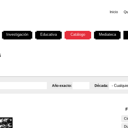
Inicio
Qu
Investigación
Educativa
Catálogo
Mediateca
s
Año exacto:
Década:
F
Ci
Du