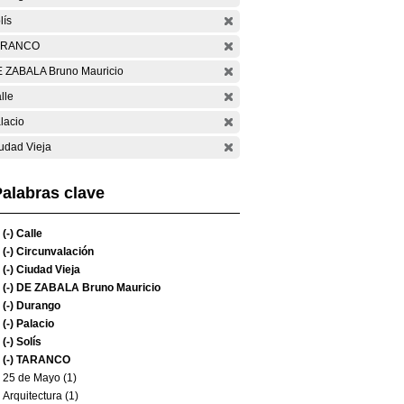
lís
ARANCO
 ZABALA Bruno Mauricio
lle
lacio
udad Vieja
alabras clave
(-)
Calle
(-)
Circunvalación
(-)
Ciudad Vieja
(-)
DE ZABALA Bruno Mauricio
(-)
Durango
(-)
Palacio
(-)
Solís
(-)
TARANCO
25 de Mayo (1)
Arquitectura (1)