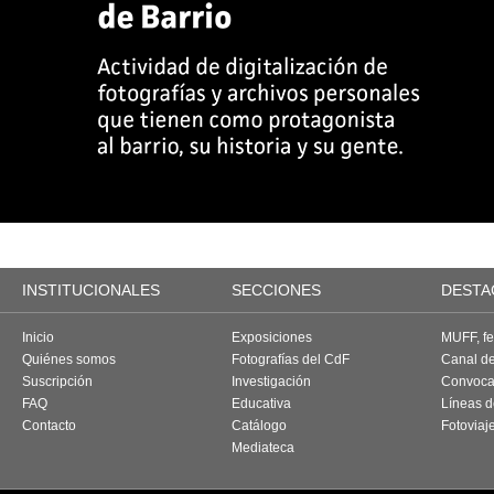
INSTITUCIONALES
SECCIONES
DESTA
Inicio
Exposiciones
MUFF, fes
Quiénes somos
Fotografías del CdF
Canal d
Suscripción
Investigación
Convoca
FAQ
Educativa
Líneas d
Contacto
Catálogo
Fotoviaj
Mediateca