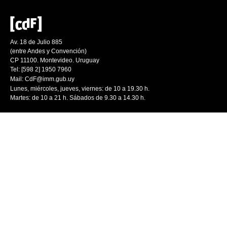
Av. 18 de Julio 885
(entre Andes y Convención)
CP 11100. Montevideo. Uruguay
Tel: [598 2] 1950 7960
Mail:
CdF@imm.gub.uy
Lunes, miércoles, jueves, viernes: de 10 a 19.30 h.
Martes: de 10 a 21 h. Sábados de 9.30 a 14.30 h.