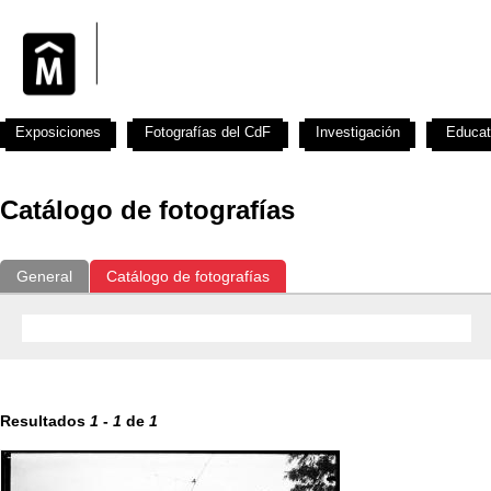
Exposiciones
Fotografías del CdF
Investigación
Educat
Catálogo de fotografías
General
Catálogo de fotografías
Resultados
1
-
1
de
1