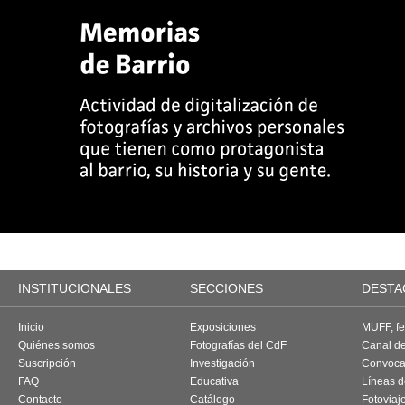
INSTITUCIONALES
SECCIONES
DESTA
Inicio
Exposiciones
MUFF, fes
Quiénes somos
Fotografías del CdF
Canal d
Suscripción
Investigación
Convoca
FAQ
Educativa
Líneas d
Contacto
Catálogo
Fotoviaj