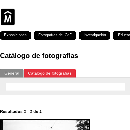
Exposiciones
Fotografías del CdF
Investigación
Educat
Catálogo de fotografías
General
Catálogo de fotografías
Resultados
1
-
1
de
1