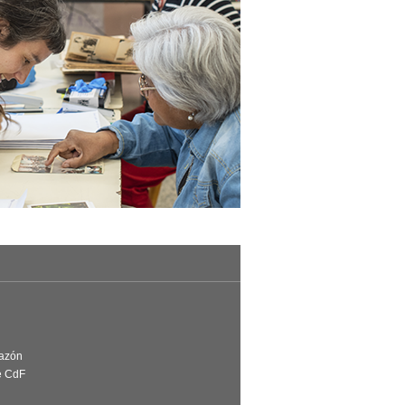
Razón
e CdF