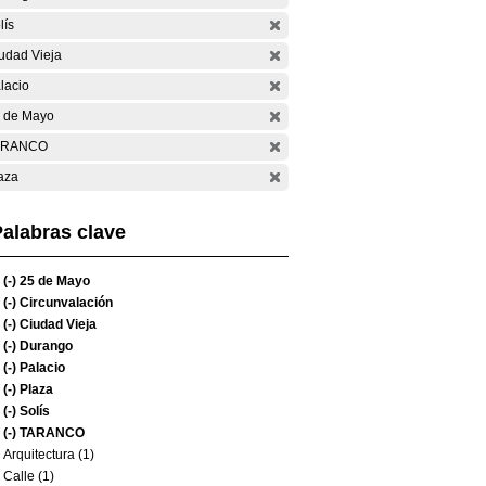
lís
udad Vieja
lacio
 de Mayo
ARANCO
aza
alabras clave
(-)
25 de Mayo
(-)
Circunvalación
(-)
Ciudad Vieja
(-)
Durango
(-)
Palacio
(-)
Plaza
(-)
Solís
(-)
TARANCO
Arquitectura (1)
Calle (1)