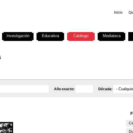
Inicio
Qu
Investigación
Educativa
Catálogo
Mediateca
s
Año exacto:
Década:
F
Ci
Du