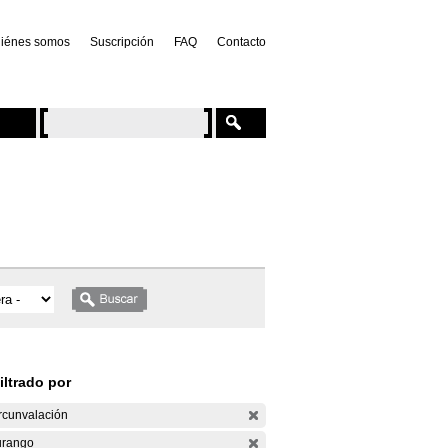
iénes somos
Suscripción
FAQ
Contacto
iltrado por
rcunvalación
rango