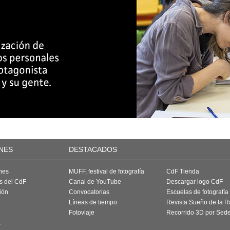
NES
DESTACADOS
nes
MUFF, festival de fotografía
CdF Tienda
as del CdF
Canal de YouTube
Descargar logo CdF
ión
Convocatorias
Escuelas de fotografía
Líneas de tiempo
Revista Sueño de la 
Fotoviaje
Recorrido 3D por Sed
a