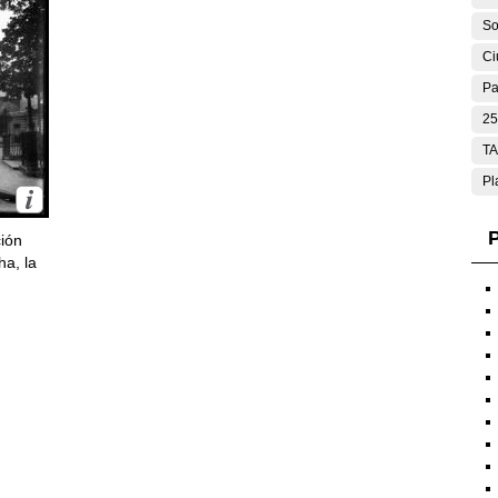
So
Ci
Pa
25
T
Pl
P
ción
ha, la