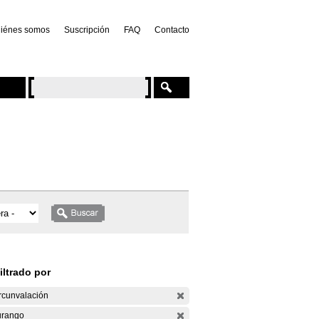
iénes somos
Suscripción
FAQ
Contacto
iltrado por
rcunvalación
rango