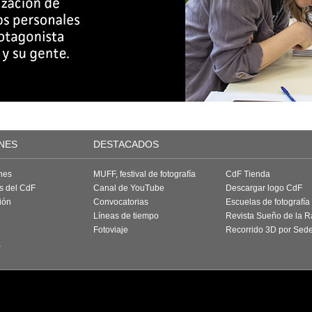
NES
DESTACADOS
nes
MUFF, festival de fotografía
CdF Tienda
as del CdF
Canal de YouTube
Descargar logo CdF
ión
Convocatorias
Escuelas de fotografía
Líneas de tiempo
Revista Sueño de la 
Fotoviaje
Recorrido 3D por Sed
a