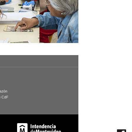
Razón
e CdF