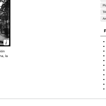
Pl
T
Ar
P
ción
ha, la