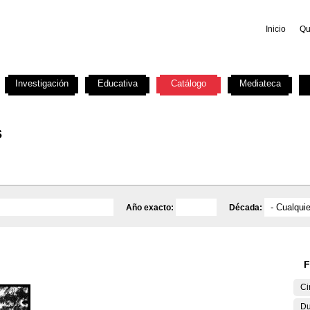
Inicio
Qu
Investigación
Educativa
Catálogo
Mediateca
s
Año exacto:
Década:
F
Ci
Du