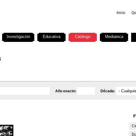
Inicio
Qu
Investigación
Educativa
Catálogo
Mediateca
s
Año exacto:
Década:
F
Ci
Du