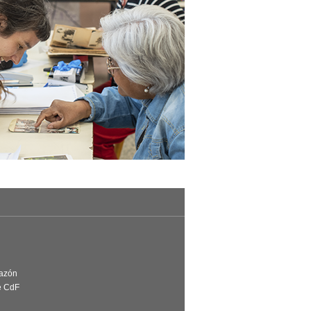
Razón
e CdF