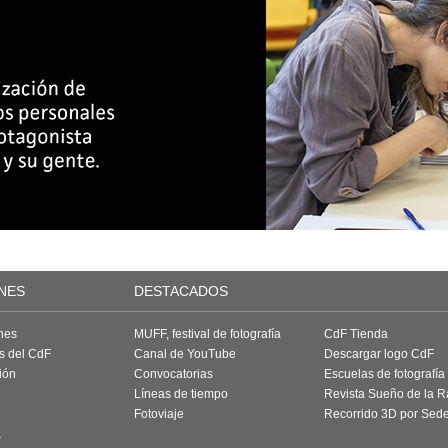
NES
DESTACADOS
nes
MUFF, festival de fotografía
CdF Tienda
as del CdF
Canal de YouTube
Descargar logo CdF
ión
Convocatorias
Escuelas de fotografía
Líneas de tiempo
Revista Sueño de la 
Fotoviaje
Recorrido 3D por Sed
a