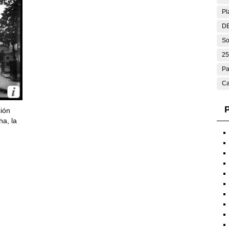
Pl
DE
So
25
Pa
Ca
P
ción
ha, la