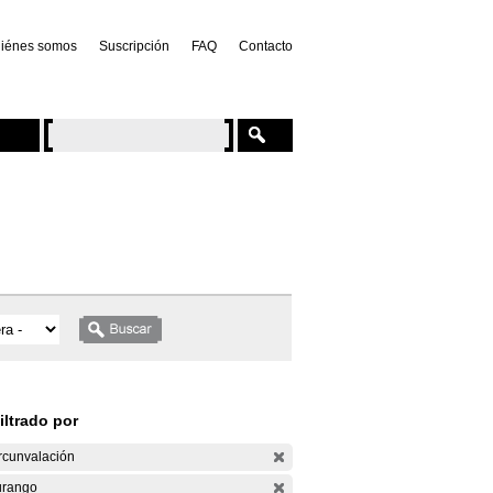
iénes somos
Suscripción
FAQ
Contacto
iltrado por
rcunvalación
rango