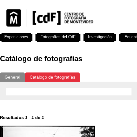
Exposiciones
Fotografías del CdF
Investigación
Educat
Catálogo de fotografías
General
Catálogo de fotografías
Resultados
1
-
1
de
1