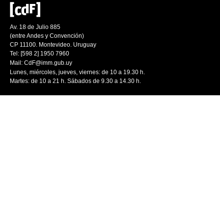
Av. 18 de Julio 885
(entre Andes y Convención)
CP 11100. Montevideo. Uruguay
Tel: [598 2] 1950 7960
Mail:
CdF@imm.gub.uy
Lunes, miércoles, jueves, viernes: de 10 a 19.30 h.
Martes: de 10 a 21 h. Sábados de 9.30 a 14.30 h.