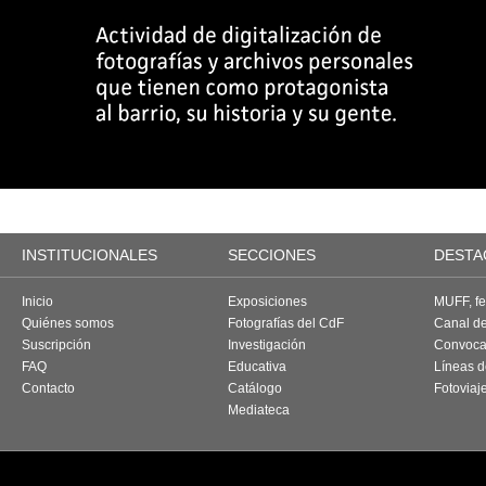
INSTITUCIONALES
SECCIONES
DESTA
Inicio
Exposiciones
MUFF, fes
Quiénes somos
Fotografías del CdF
Canal d
Suscripción
Investigación
Convoca
FAQ
Educativa
Líneas d
Contacto
Catálogo
Fotoviaj
Mediateca