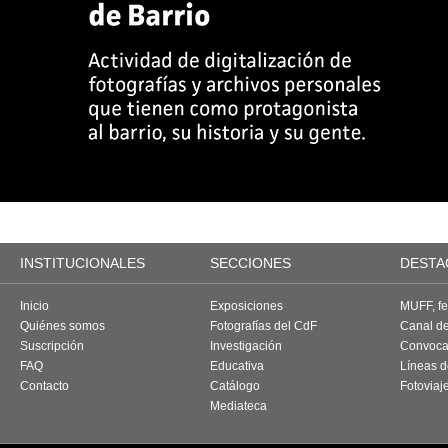
INSTITUCIONALES
SECCIONES
DESTA
Inicio
Exposiciones
MUFF, fes
Quiénes somos
Fotografías del CdF
Canal d
Suscripción
Investigación
Convoca
FAQ
Educativa
Líneas d
Contacto
Catálogo
Fotoviaj
Mediateca