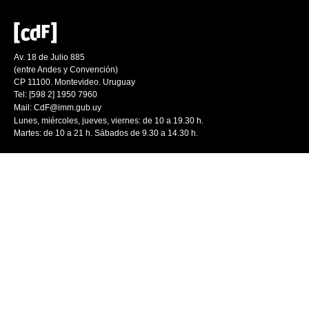
Av. 18 de Julio 885
(entre Andes y Convención)
CP 11100. Montevideo. Uruguay
Tel: [598 2] 1950 7960
Mail:
CdF@imm.gub.uy
Lunes, miércoles, jueves, viernes: de 10 a 19.30 h.
Martes: de 10 a 21 h. Sábados de 9.30 a 14.30 h.