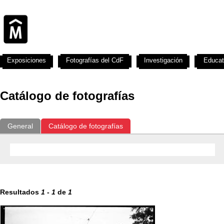
Exposiciones
Fotografías del CdF
Investigación
Educat
Catálogo de fotografías
General
Catálogo de fotografías
Resultados
1
-
1
de
1