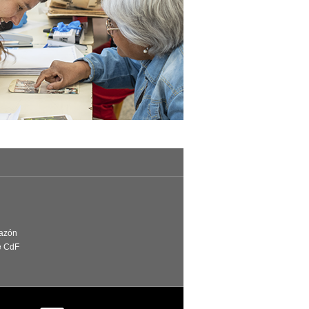
Razón
e CdF