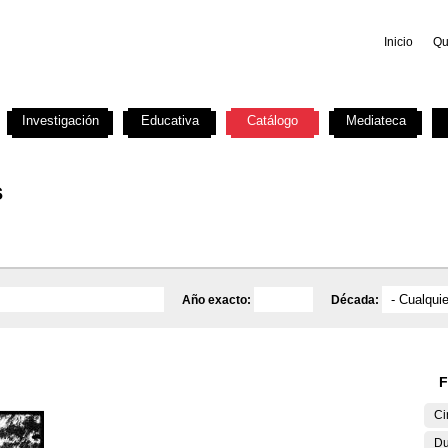
Inicio
Qu
Investigación
Educativa
Catálogo
Mediateca
s
Año exacto:
Década:
F
Ci
Du