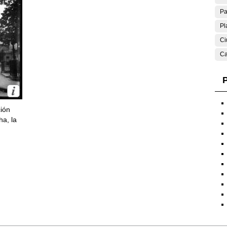
Pa
Pl
Ci
Ca
P
ción
ha, la