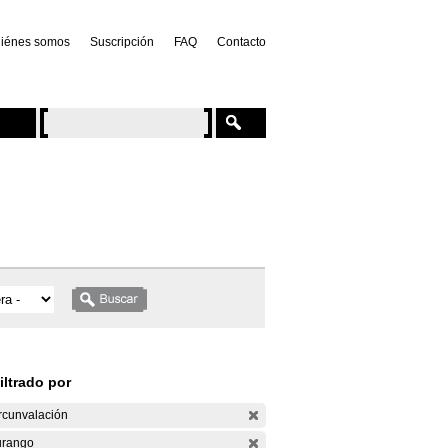
iénes somos
Suscripción
FAQ
Contacto
iltrado por
rcunvalación
rango