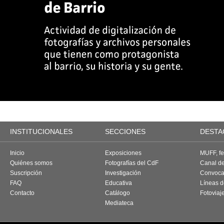
INSTITUCIONALES
SECCIONES
DESTA
Inicio
Exposiciones
MUFF, fes
Quiénes somos
Fotografías del CdF
Canal d
Suscripción
Investigación
Convoca
FAQ
Educativa
Líneas d
Contacto
Catálogo
Fotoviaj
Mediateca