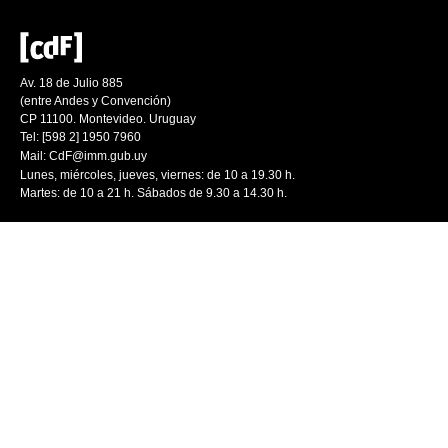
Av. 18 de Julio 885
(entre Andes y Convención)
CP 11100. Montevideo. Uruguay
Tel: [598 2] 1950 7960
Mail:
CdF@imm.gub.uy
Lunes, miércoles, jueves, viernes: de 10 a 19.30 h.
Martes: de 10 a 21 h. Sábados de 9.30 a 14.30 h.