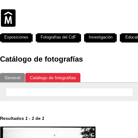
Exposiciones
Fotografías del CdF
Investigación
Educat
Catálogo de fotografías
General
Catálogo de fotografías
Resultados
1
-
1
de
1