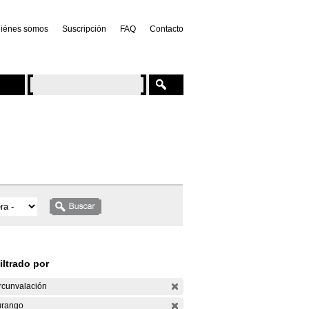
iénes somos
Suscripción
FAQ
Contacto
iltrado por
rcunvalación
rango