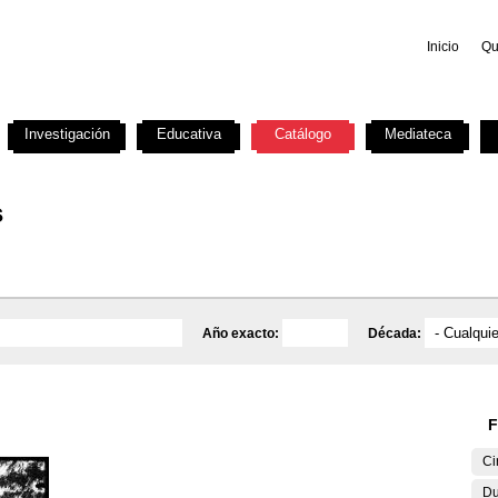
Inicio
Qu
Investigación
Educativa
Catálogo
Mediateca
s
Año exacto:
Década:
F
Ci
Du