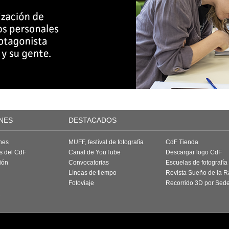
NES
DESTACADOS
nes
MUFF, festival de fotografía
CdF Tienda
as del CdF
Canal de YouTube
Descargar logo CdF
ión
Convocatorias
Escuelas de fotografía
Líneas de tiempo
Revista Sueño de la 
Fotoviaje
Recorrido 3D por Sed
a