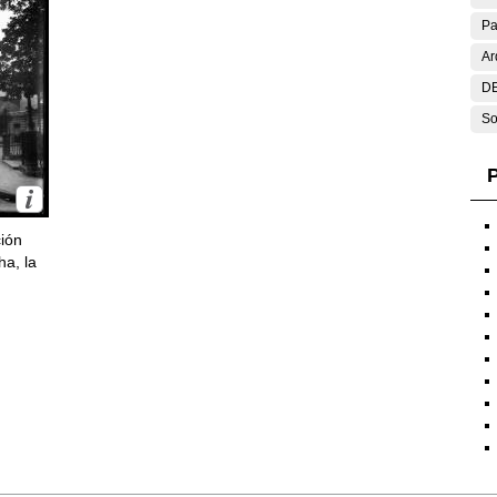
Pa
Ar
DE
So
P
ción
ha, la