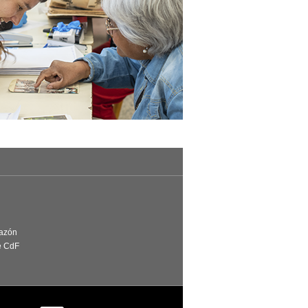
Razón
e CdF