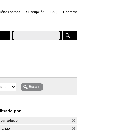
iénes somos
Suscripción
FAQ
Contacto
iltrado por
rcunvalación
rango