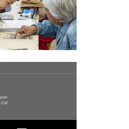
Razón
e CdF