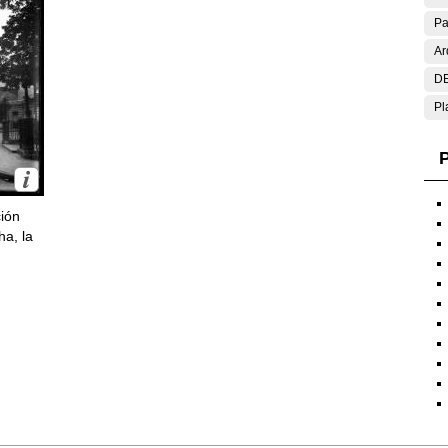
Pa
Ar
DE
Pl
P
ción
ha, la