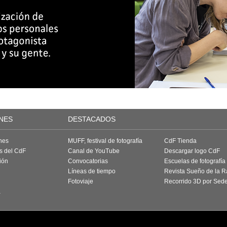
NES
DESTACADOS
nes
MUFF, festival de fotografía
CdF Tienda
as del CdF
Canal de YouTube
Descargar logo CdF
ión
Convocatorias
Escuelas de fotografía
Líneas de tiempo
Revista Sueño de la 
Fotoviaje
Recorrido 3D por Sed
a