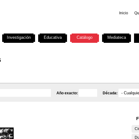
Inicio
Qu
Investigación
Educativa
Catálogo
Mediateca
s
Año exacto:
Década:
F
Ci
Du