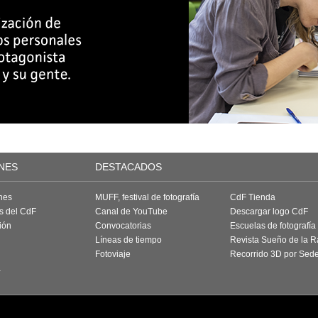
NES
DESTACADOS
nes
MUFF, festival de fotografía
CdF Tienda
as del CdF
Canal de YouTube
Descargar logo CdF
ión
Convocatorias
Escuelas de fotografía
Líneas de tiempo
Revista Sueño de la 
Fotoviaje
Recorrido 3D por Sed
a