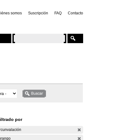
iénes somos
Suscripción
FAQ
Contacto
iltrado por
rcunvalación
rango