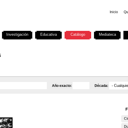
Inicio
Qu
Investigación
Educativa
Catálogo
Mediateca
s
Año exacto:
Década:
F
Ci
Du