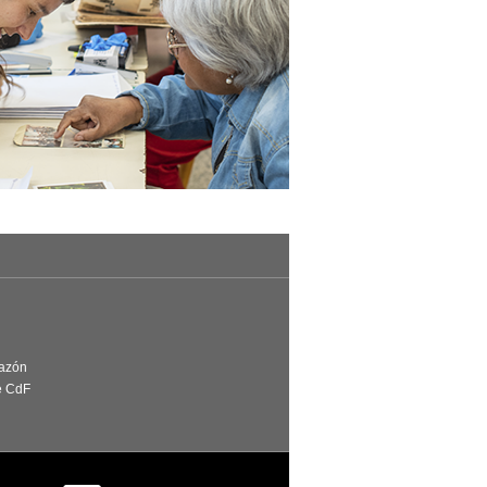
Razón
e CdF