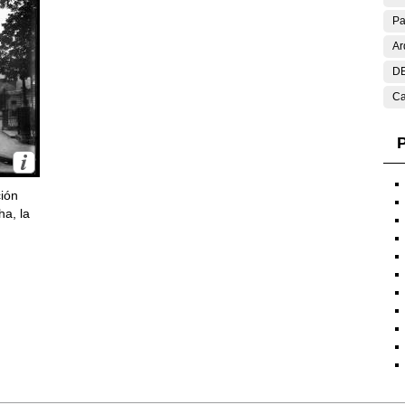
Pa
Ar
DE
Ca
P
ción
ha, la