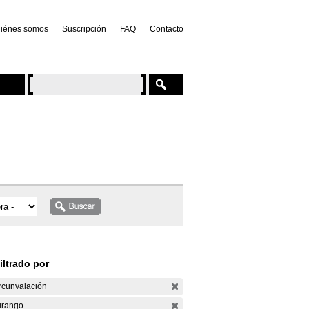
iénes somos
Suscripción
FAQ
Contacto
iltrado por
rcunvalación
rango