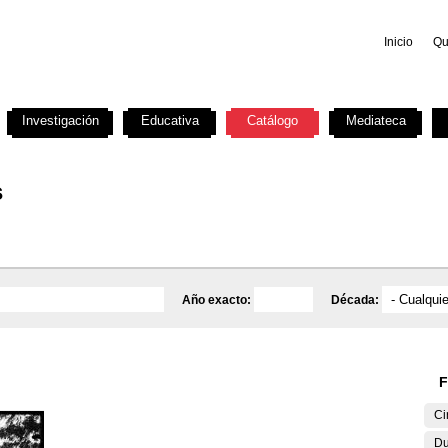
Inicio
Qu
Investigación
Educativa
Catálogo
Mediateca
s
Año exacto:
Década:
F
Ci
Du