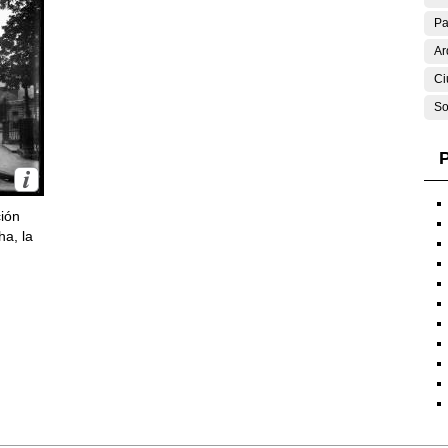
Pa
Ar
Ci
So
P
ción
ha, la