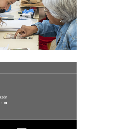
Razón
e CdF