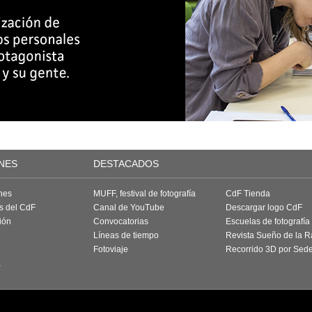
NES
DESTACADOS
nes
MUFF, festival de fotografía
CdF Tienda
as del CdF
Canal de YouTube
Descargar logo CdF
ión
Convocatorias
Escuelas de fotografía
Líneas de tiempo
Revista Sueño de la 
Fotoviaje
Recorrido 3D por Sed
a