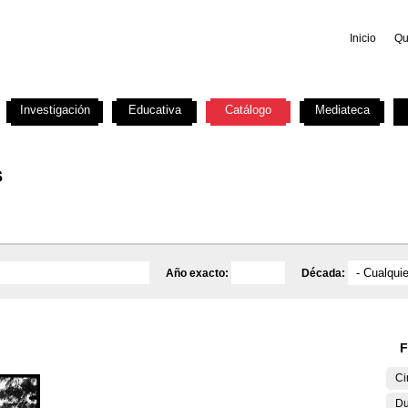
Inicio
Qu
Investigación
Educativa
Catálogo
Mediateca
s
Año exacto:
Década:
F
Ci
Du