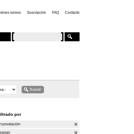
iénes somos
Suscripción
FAQ
Contacto
iltrado por
rcunvalación
rango