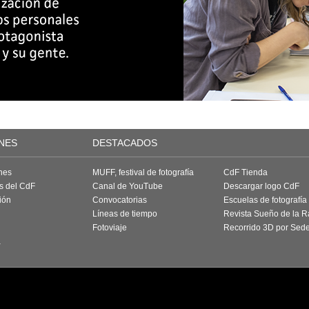
NES
DESTACADOS
nes
MUFF, festival de fotografía
CdF Tienda
as del CdF
Canal de YouTube
Descargar logo CdF
ión
Convocatorias
Escuelas de fotografía
Líneas de tiempo
Revista Sueño de la 
Fotoviaje
Recorrido 3D por Sed
a