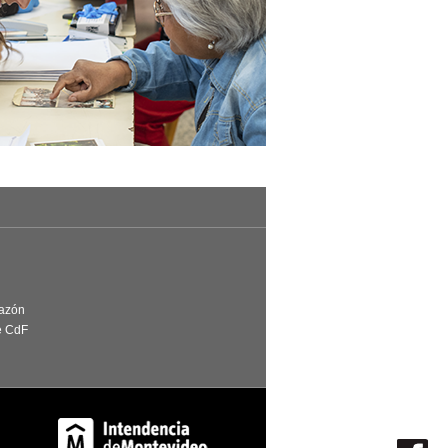
Razón
e CdF