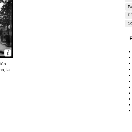
Pa
DE
So
P
ción
ha, la