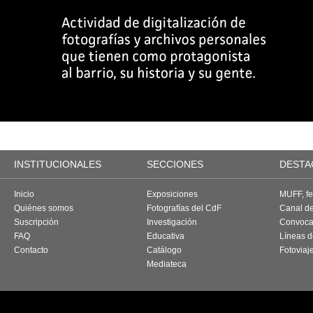
INSTITUCIONALES
SECCIONES
DESTA
Inicio
Exposiciones
MUFF, fes
Quiénes somos
Fotografías del CdF
Canal d
Suscripción
Investigación
Convoca
FAQ
Educativa
Líneas d
Contacto
Catálogo
Fotoviaj
Mediateca