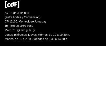
Av. 18 de Julio 885
(entre Andes y Convención)
CP 11100. Montevideo. Uruguay
Tel: [598 2] 1950 7960
Mail:
CdF@imm.gub.uy
Lunes, miércoles, jueves, viernes: de 10 a 19.30 h.
Martes: de 10 a 21 h. Sábados de 9.30 a 14.30 h.