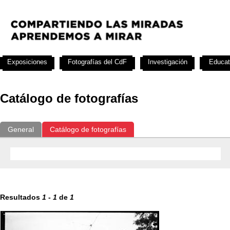
Exposiciones
Fotografías del CdF
Investigación
Educat
Catálogo de fotografías
General
Catálogo de fotografías
Resultados
1
-
1
de
1