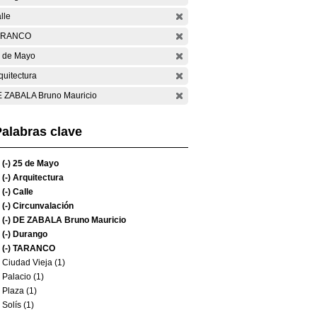
lle
ARANCO
 de Mayo
quitectura
 ZABALA Bruno Mauricio
alabras clave
(-)
25 de Mayo
(-)
Arquitectura
(-)
Calle
(-)
Circunvalación
(-)
DE ZABALA Bruno Mauricio
(-)
Durango
(-)
TARANCO
Ciudad Vieja (1)
Palacio (1)
Plaza (1)
Solís (1)