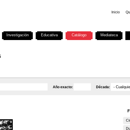
Inicio
Qu
Investigación
Educativa
Catálogo
Mediateca
s
Año exacto:
Década:
F
Ci
Du