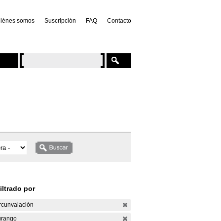
iénes somos
Suscripción
FAQ
Contacto
iltrado por
rcunvalación
rango