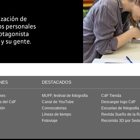
NES
DESTACADOS
nes
MUFF, festival de fotografía
CdF Tienda
as del CdF
Canal de YouTube
Descargar logo CdF
ión
Convocatorias
Escuelas de fotografía
Líneas de tiempo
Revista Sueño de la 
Fotoviaje
Recorrido 3D por Sed
a