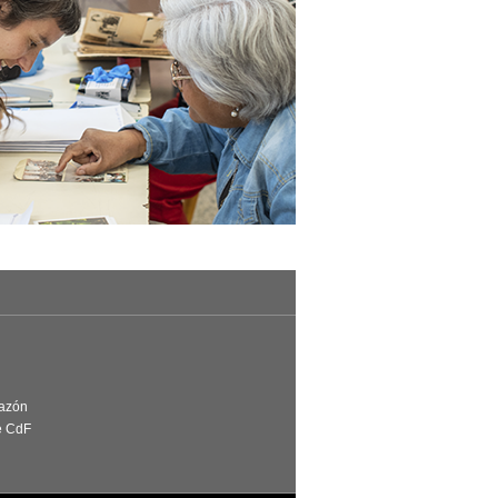
Razón
e CdF