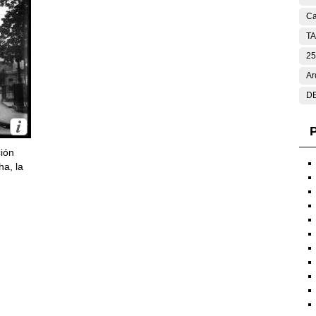
Ca
T
25
Ar
DE
P
ción
ha, la