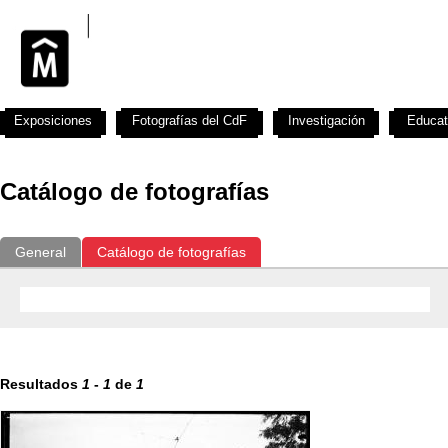
Exposiciones
Fotografías del CdF
Investigación
Educat
Catálogo de fotografías
General
Catálogo de fotografías
Resultados
1
-
1
de
1