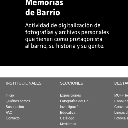
INSTITUCIONALES
SECCIONES
DESTA
Inicio
Exposiciones
MUFF, fes
Quiénes somos
Fotografías del CdF
Canal d
Suscripción
Investigación
Convoca
FAQ
Educativa
Líneas d
Contacto
Catálogo
Fotoviaj
Mediateca