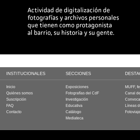
INSTITUCIONALES
SECCIONES
DESTA
Inicio
Exposiciones
MUFF, fes
Quiénes somos
Fotografías del CdF
Canal d
Suscripción
Investigación
Convoca
FAQ
Educativa
Líneas d
Contacto
Catálogo
Fotoviaj
Mediateca