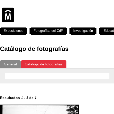
Exposiciones
Fotografías del CdF
Investigación
Educat
Catálogo de fotografías
General
Catálogo de fotografías
Resultados
1
-
1
de
1