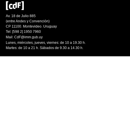
Av. 18 de Julio 885
(entre Andes y Convención)
CP 11100. Montevideo. Uruguay
Tel: [598 2] 1950 7960
Mail:
CdF@imm.gub.uy
Lunes, miércoles, jueves, viernes: de 10 a 19.30 h.
Martes: de 10 a 21 h. Sábados de 9.30 a 14.30 h.