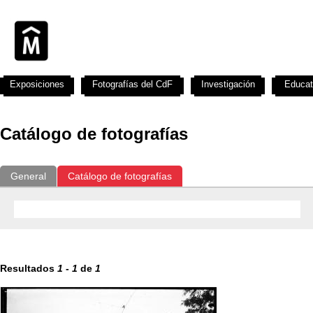
Exposiciones
Fotografías del CdF
Investigación
Educat
Catálogo de fotografías
General
Catálogo de fotografías
Resultados
1
-
1
de
1