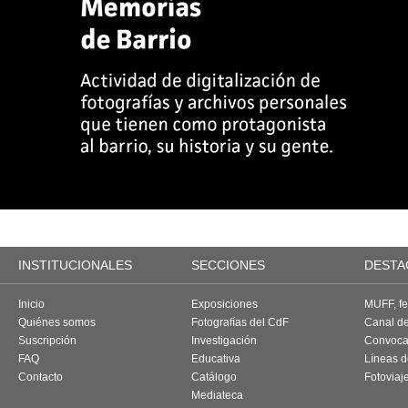
INSTITUCIONALES
SECCIONES
DESTA
Inicio
Exposiciones
MUFF, fes
Quiénes somos
Fotografías del CdF
Canal d
Suscripción
Investigación
Convoca
FAQ
Educativa
Líneas d
Contacto
Catálogo
Fotoviaj
Mediateca