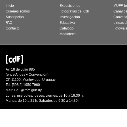
Inicio
Exposiciones
MUFF, fes
Quiénes somos
Fotografías del CdF
Canal d
Suscripción
Investigación
Convoca
FAQ
Educativa
Líneas d
Contacto
Catálogo
Fotoviaj
Mediateca
Av. 18 de Julio 885
(entre Andes y Convención)
CP 11100. Montevideo. Uruguay
Tel: [598 2] 1950 7960
Mail:
CdF@imm.gub.uy
Lunes, miércoles, jueves, viernes: de 10 a 19.30 h.
Martes: de 10 a 21 h. Sábados de 9.30 a 14.30 h.