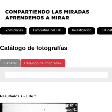
Exposiciones
Fotografías del CdF
Investigación
Educat
Catálogo de fotografías
General
Catálogo de fotografías
Resultados
1
-
1
de
1