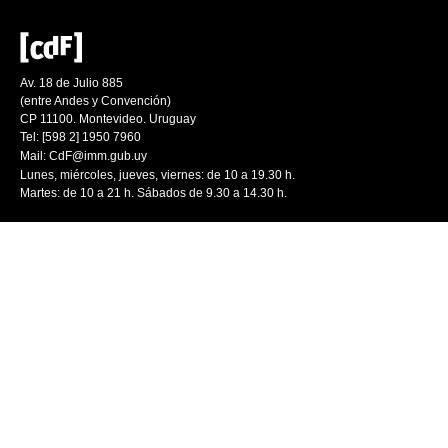
Av. 18 de Julio 885
(entre Andes y Convención)
CP 11100. Montevideo. Uruguay
Tel: [598 2] 1950 7960
Mail:
CdF@imm.gub.uy
Lunes, miércoles, jueves, viernes: de 10 a 19.30 h.
Martes: de 10 a 21 h. Sábados de 9.30 a 14.30 h.