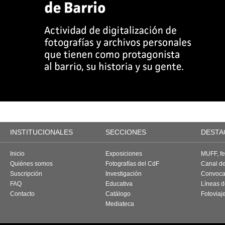
INSTITUCIONALES
SECCIONES
DESTA
Inicio
Exposiciones
MUFF, fes
Quiénes somos
Fotografías del CdF
Canal d
Suscripción
Investigación
Convoca
FAQ
Educativa
Líneas d
Contacto
Catálogo
Fotoviaj
Mediateca