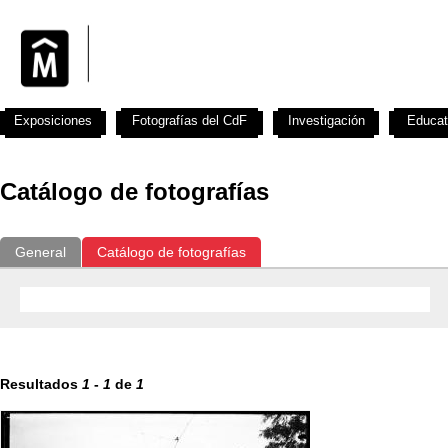
Exposiciones
Fotografías del CdF
Investigación
Educat
Catálogo de fotografías
General
Catálogo de fotografías
Resultados
1
-
1
de
1