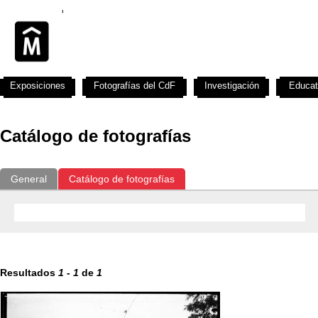
Exposiciones
Fotografías del CdF
Investigación
Educat
Catálogo de fotografías
General
Catálogo de fotografías
Resultados
1
-
1
de
1