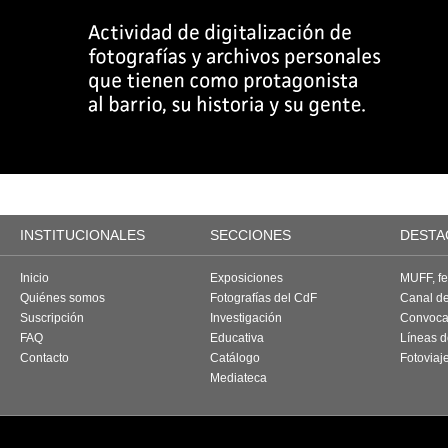
INSTITUCIONALES
SECCIONES
DESTA
Inicio
Exposiciones
MUFF, fes
Quiénes somos
Fotografías del CdF
Canal d
Suscripción
Investigación
Convoca
FAQ
Educativa
Líneas d
Contacto
Catálogo
Fotoviaj
Mediateca