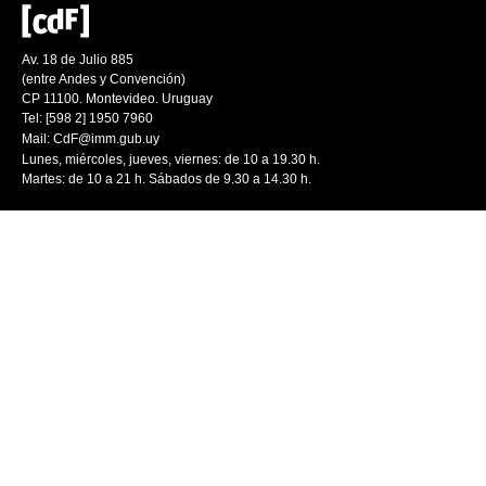
Av. 18 de Julio 885
(entre Andes y Convención)
CP 11100. Montevideo. Uruguay
Tel: [598 2] 1950 7960
Mail:
CdF@imm.gub.uy
Lunes, miércoles, jueves, viernes: de 10 a 19.30 h.
Martes: de 10 a 21 h. Sábados de 9.30 a 14.30 h.