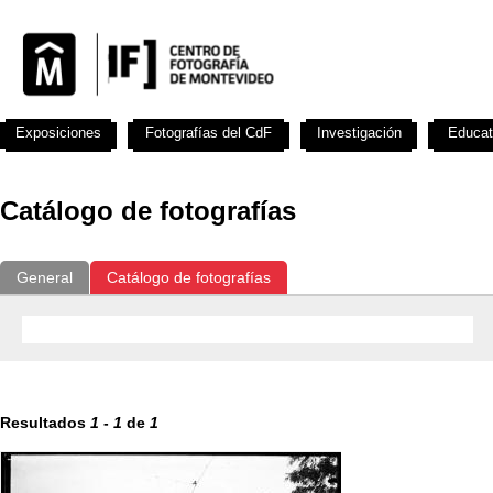
Exposiciones
Fotografías del CdF
Investigación
Educat
Catálogo de fotografías
General
Catálogo de fotografías
Resultados
1
-
1
de
1