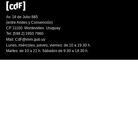
Av. 18 de Julio 885
(entre Andes y Convención)
CP 11100. Montevideo. Uruguay
Tel: [598 2] 1950 7960
Mail:
CdF@imm.gub.uy
Lunes, miércoles, jueves, viernes: de 10 a 19.30 h.
Martes: de 10 a 21 h. Sábados de 9.30 a 14.30 h.