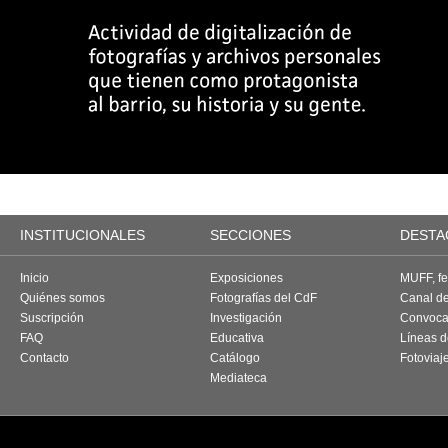
INSTITUCIONALES
SECCIONES
DESTA
Inicio
Exposiciones
MUFF, fes
Quiénes somos
Fotografías del CdF
Canal d
Suscripción
Investigación
Convoca
FAQ
Educativa
Líneas d
Contacto
Catálogo
Fotoviaj
Mediateca