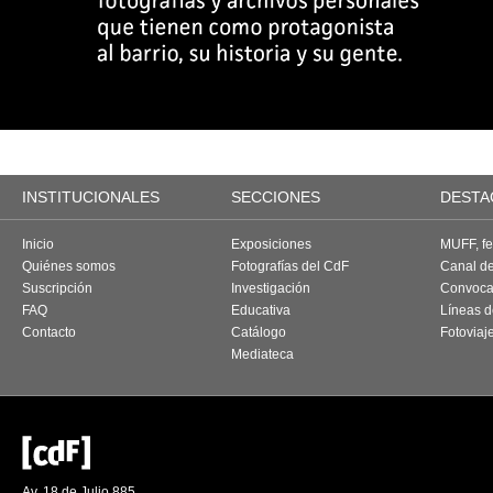
INSTITUCIONALES
SECCIONES
DESTA
Inicio
Exposiciones
MUFF, fes
Quiénes somos
Fotografías del CdF
Canal d
Suscripción
Investigación
Convoca
FAQ
Educativa
Líneas d
Contacto
Catálogo
Fotoviaj
Mediateca
Av. 18 de Julio 885