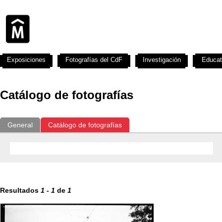
Exposiciones
Fotografías del CdF
Investigación
Educat
Catálogo de fotografías
General
Catálogo de fotografías
Resultados
1
-
1
de
1