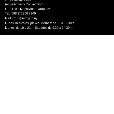
(entre Andes y Convención)
CP 11100. Montevideo. Uruguay
Tel: [598 2] 1950 7960
Mail:
CdF@imm.gub.uy
Lunes, miércoles, jueves, viernes: de 10 a 19.30 h.
Martes: de 10 a 21 h. Sábados de 9.30 a 14.30 h.