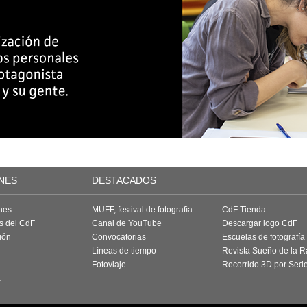
NES
DESTACADOS
nes
MUFF, festival de fotografía
CdF Tienda
as del CdF
Canal de YouTube
Descargar logo CdF
ión
Convocatorias
Escuelas de fotografía
Líneas de tiempo
Revista Sueño de la 
Fotoviaje
Recorrido 3D por Sed
a