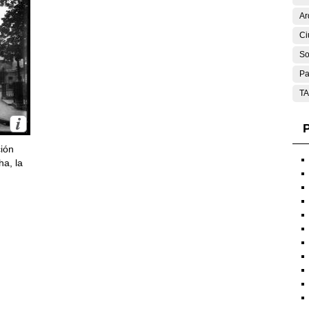
Ar
Ci
So
Pa
T
P
ción
ha, la