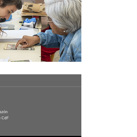
Razón
e CdF