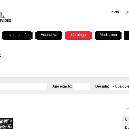
Inicio
Qu
Investigación
Educativa
Catálogo
Mediateca
s
Año exacto:
Década:
F
Ci
Du