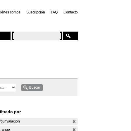
iénes somos
Suscripción
FAQ
Contacto
iltrado por
rcunvalación
rango