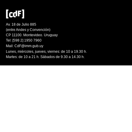
Av. 18 de Julio 885
(entre Andes y Convención)
CP 11100. Montevideo. Uruguay
Tel: [598 2] 1950 7960
Mail:
CdF@imm.gub.uy
Lunes, miércoles, jueves, viernes: de 10 a 19.30 h.
Martes: de 10 a 21 h. Sábados de 9.30 a 14.30 h.