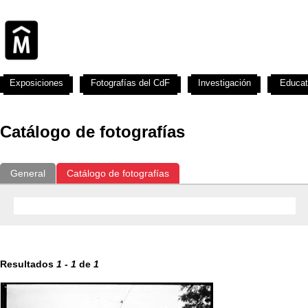
Exposiciones
Fotografías del CdF
Investigación
Educat
Catálogo de fotografías
General
Catálogo de fotografías
Resultados
1
-
1
de
1