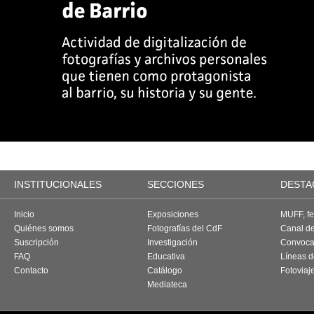
INSTITUCIONALES
SECCIONES
DESTA
Inicio
Exposiciones
MUFF, fes
Quiénes somos
Fotografías del CdF
Canal d
Suscripción
Investigación
Convoca
FAQ
Educativa
Líneas d
Contacto
Catálogo
Fotoviaj
Mediateca