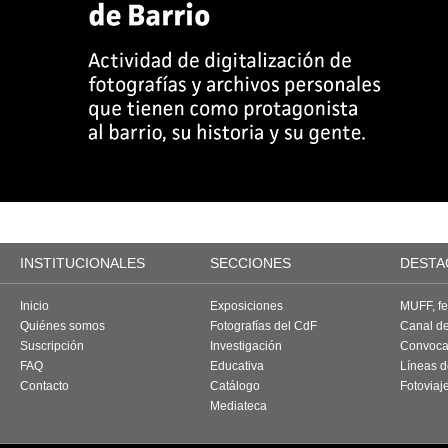
INSTITUCIONALES
SECCIONES
DESTA
Inicio
Exposiciones
MUFF, fes
Quiénes somos
Fotografías del CdF
Canal d
Suscripción
Investigación
Convoca
FAQ
Educativa
Líneas d
Contacto
Catálogo
Fotoviaj
Mediateca