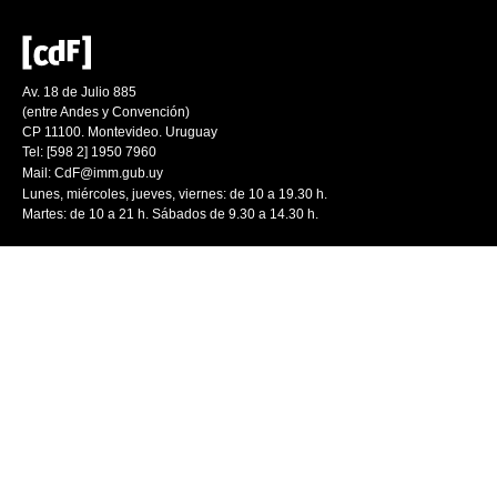
Av. 18 de Julio 885
(entre Andes y Convención)
CP 11100. Montevideo. Uruguay
Tel: [598 2] 1950 7960
Mail:
CdF@imm.gub.uy
Lunes, miércoles, jueves, viernes: de 10 a 19.30 h.
Martes: de 10 a 21 h. Sábados de 9.30 a 14.30 h.