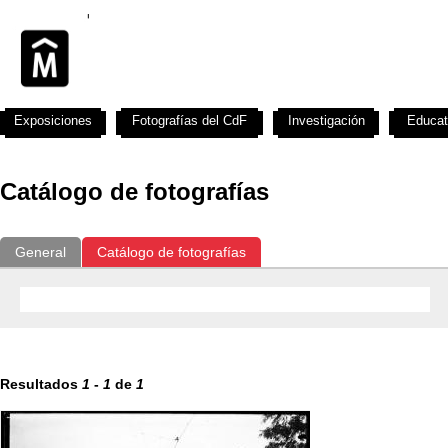
Exposiciones
Fotografías del CdF
Investigación
Educat
Catálogo de fotografías
General
Catálogo de fotografías
Resultados
1
-
1
de
1