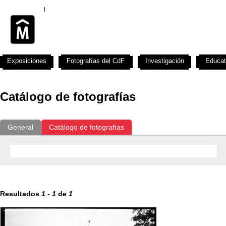
Exposiciones
Fotografías del CdF
Investigación
Educat
Catálogo de fotografías
General
Catálogo de fotografías
Resultados
1
-
1
de
1