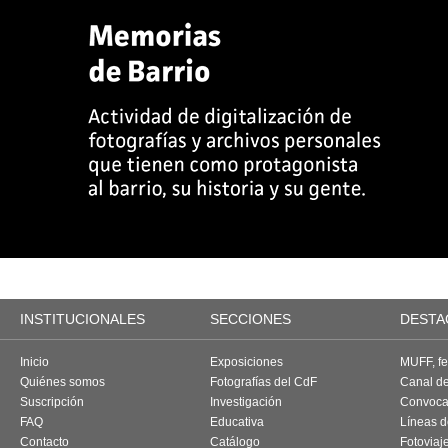
INSTITUCIONALES
SECCIONES
DESTA
Inicio
Exposiciones
MUFF, fes
Quiénes somos
Fotografías del CdF
Canal d
Suscripción
Investigación
Convoca
FAQ
Educativa
Líneas d
Contacto
Catálogo
Fotoviaj