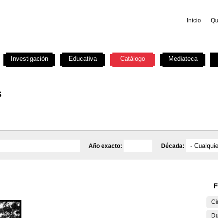
Inicio
Qu
Investigación
Educativa
Catálogo
Mediateca
s
Año exacto:
Década:
F
Ci
Du