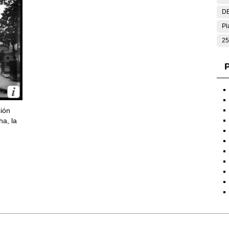
DE
Pl
25
P
ción
ha, la