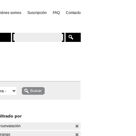
iénes somos
Suscripción
FAQ
Contacto
iltrado por
rcunvalación
rango