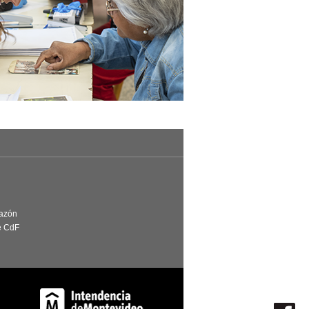
Razón
e CdF