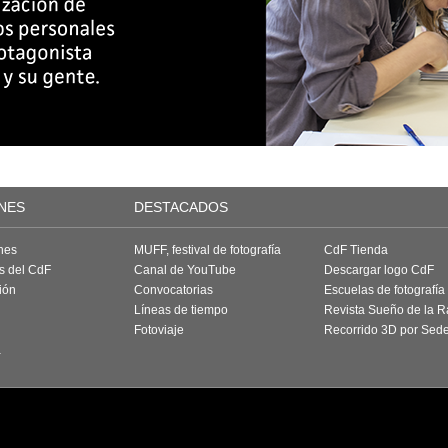
NES
DESTACADOS
nes
MUFF, festival de fotografía
CdF Tienda
as del CdF
Canal de YouTube
Descargar logo CdF
ión
Convocatorias
Escuelas de fotografía
Líneas de tiempo
Revista Sueño de la 
Fotoviaje
Recorrido 3D por Sed
a