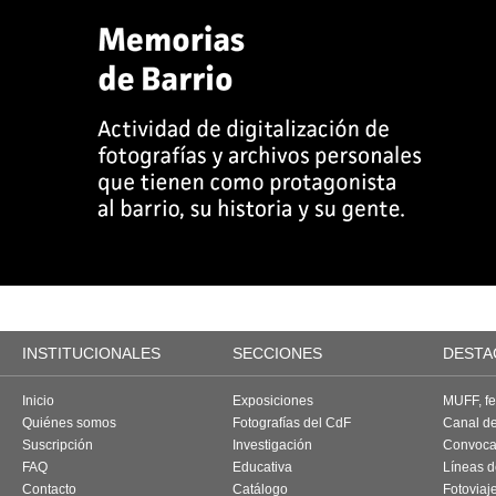
INSTITUCIONALES
SECCIONES
DESTA
Inicio
Exposiciones
MUFF, fes
Quiénes somos
Fotografías del CdF
Canal d
Suscripción
Investigación
Convoca
FAQ
Educativa
Líneas d
Contacto
Catálogo
Fotoviaj