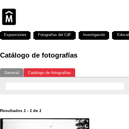
Exposiciones
Fotografías del CdF
Investigación
Educat
Catálogo de fotografías
General
Catálogo de fotografías
Resultados
1
-
1
de
1