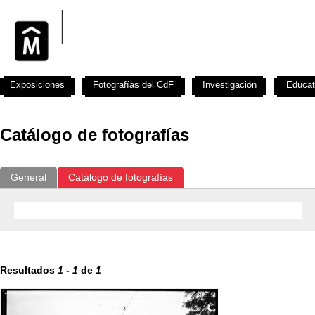
Exposiciones
Fotografías del CdF
Investigación
Educat
Catálogo de fotografías
General
Catálogo de fotografías
Resultados
1
-
1
de
1