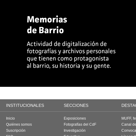
INSTITUCIONALES
SECCIONES
DESTA
Inicio
Exposiciones
MUFF, fes
Quiénes somos
Fotografías del CdF
Canal d
Suscripción
Investigación
Convoca