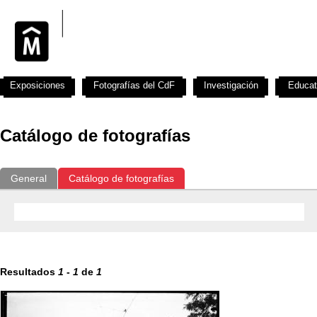
Exposiciones
Fotografías del CdF
Investigación
Educat
Catálogo de fotografías
General
Catálogo de fotografías
Resultados
1
-
1
de
1