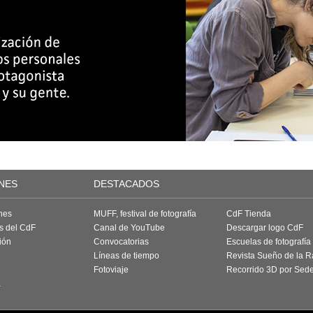
NES
DESTACADOS
nes
MUFF, festival de fotografía
CdF Tienda
as del CdF
Canal de YouTube
Descargar logo CdF
ión
Convocatorias
Escuelas de fotografía
Líneas de tiempo
Revista Sueño de la 
Fotoviaje
Recorrido 3D por Sed
a