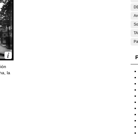
DE
Ar
So
T
Pa
P
ción
ha, la