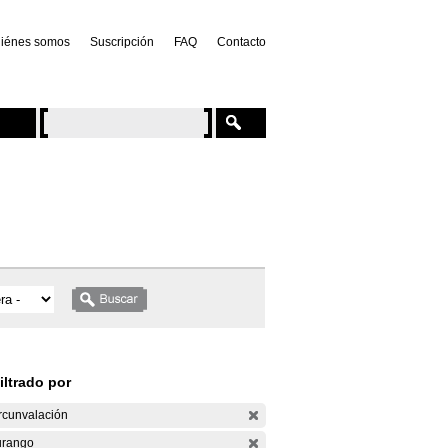
iénes somos
Suscripción
FAQ
Contacto
iltrado por
rcunvalación
rango