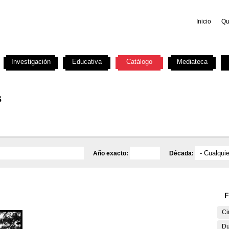
Inicio
Qu
Investigación
Educativa
Catálogo
Mediateca
s
Año exacto:
Década:
F
Ci
Du