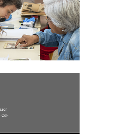
Razón
e CdF