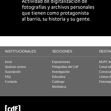
INSTITUCIONALES
SECCIONES
DESTA
Inicio
Exposiciones
MUFF, fes
Quiénes somos
Fotografías del CdF
Canal d
Suscripción
Investigación
Convoca
FAQ
Educativa
Líneas d
Contacto
Catálogo
Fotoviaj
Mediateca