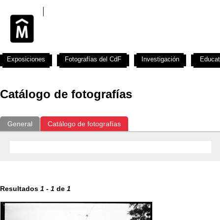
Exposiciones
Fotografías del CdF
Investigación
Educat
Catálogo de fotografías
General
Catálogo de fotografías
Resultados
1
-
1
de
1