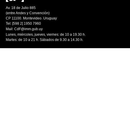
Av. 18 de Julio 885
(entre Andes y Convención)
CP 11100. Montevideo. Uruguay
Tel: [598 2] 1950 7960
Mail:
CdF@imm.gub.uy
Lunes, miércoles, jueves, viernes: de 10 a 19.30 h.
Martes: de 10 a 21 h. Sábados de 9.30 a 14.30 h.