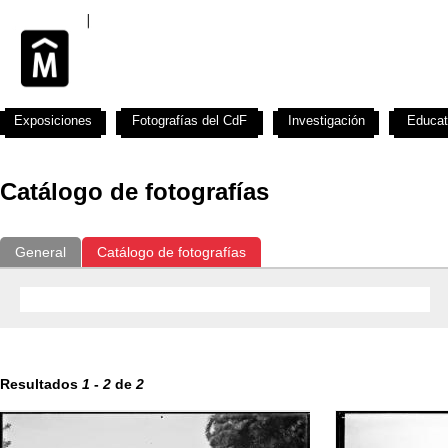
Exposiciones
Fotografías del CdF
Investigación
Educat
Catálogo de fotografías
General
Catálogo de fotografías
Resultados
1
-
2
de
2