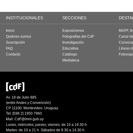
INSTITUCIONALES
SECCIONES
DESTA
Inicio
Exposiciones
MUFF, fes
Quiénes somos
Fotografías del CdF
Canal d
Suscripción
Investigación
Convoca
FAQ
Educativa
Líneas d
Contacto
Catálogo
Fotoviaj
Mediateca
Av. 18 de Julio 885
(entre Andes y Convención)
CP 11100. Montevideo. Uruguay
Tel: [598 2] 1950 7960
Mail:
CdF@imm.gub.uy
Lunes, miércoles, jueves, viernes: de 10 a 19.30 h.
Martes: de 10 a 21 h. Sábados de 9.30 a 14.30 h.