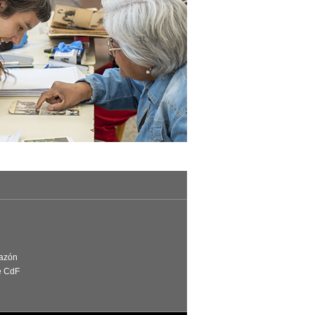
Razón
e CdF