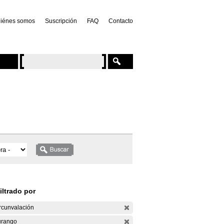
iénes somos
Suscripción
FAQ
Contacto
iltrado por
rcunvalación
rango