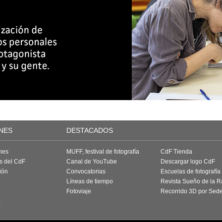
NES
DESTACADOS
nes
MUFF, festival de fotografía
CdF Tienda
as del CdF
Canal de YouTube
Descargar logo CdF
ión
Convocatorias
Escuelas de fotografía
Líneas de tiempo
Revista Sueño de la 
Fotoviaje
Recorrido 3D por Sed
a