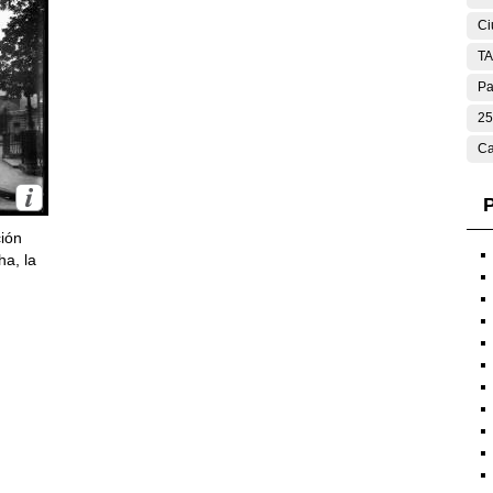
Ci
T
Pa
25
Ca
P
ción
ha, la