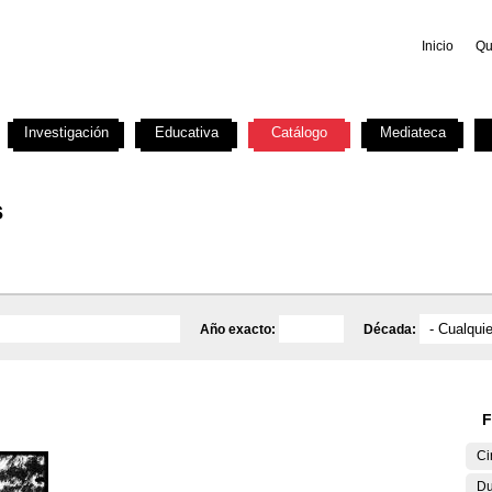
Inicio
Qu
Investigación
Educativa
Catálogo
Mediateca
s
Año exacto:
Década:
F
Ci
Du