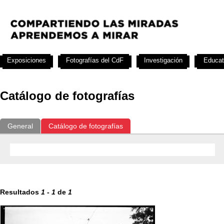
Exposiciones
Fotografías del CdF
Investigación
Educat
Catálogo de fotografías
General
Catálogo de fotografías
Resultados
1
-
1
de
1