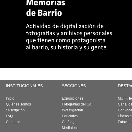
INSTITUCIONALES
SECCIONES
DESTA
Inicio
Exposiciones
MUFF, fes
Quiénes somos
Fotografías del CdF
Canal d
Suscripción
Investigación
Convoca
FAQ
Educativa
Líneas d
Contacto
Catálogo
Fotoviaj
Mediateca