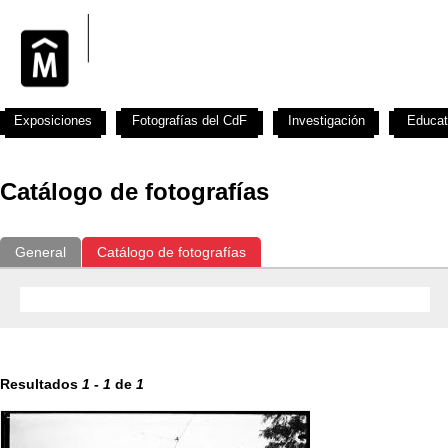
Exposiciones
Fotografías del CdF
Investigación
Educat
Catálogo de fotografías
General
Catálogo de fotografías
Resultados
1
-
1
de
1