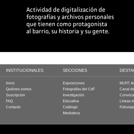
INSTITUCIONALES
SECCIONES
DESTA
Inicio
Exposiciones
MUFF, fes
Quiénes somos
Fotografías del CdF
Canal d
Suscripción
Investigación
Convoca
FAQ
Educativa
Líneas d
Contacto
Catálogo
Fotoviaj
Mediateca