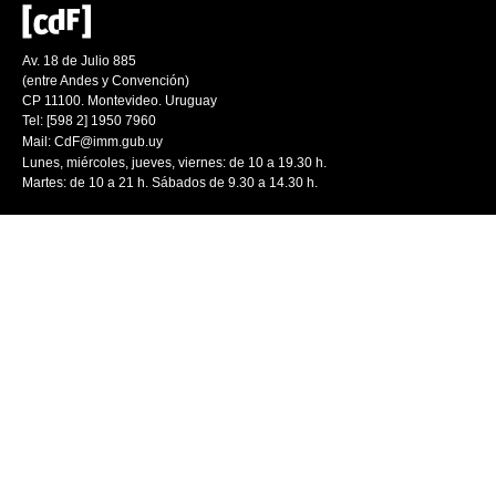
Av. 18 de Julio 885
(entre Andes y Convención)
CP 11100. Montevideo. Uruguay
Tel: [598 2] 1950 7960
Mail:
CdF@imm.gub.uy
Lunes, miércoles, jueves, viernes: de 10 a 19.30 h.
Martes: de 10 a 21 h. Sábados de 9.30 a 14.30 h.