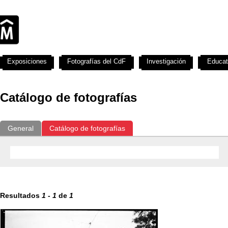
Exposiciones
Fotografías del CdF
Investigación
Educat
Catálogo de fotografías
General
Catálogo de fotografías
Resultados
1
-
1
de
1