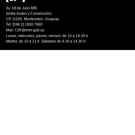
Av. 18 de Julio 885
(entre Andes y Convención)
CP 11100. Montevideo. Uruguay
Tel: [598 2] 1950 7960
Mail:
CdF@imm.gub.uy
Lunes, miércoles, jueves, viernes: de 10 a 19.30 h.
Martes: de 10 a 21 h. Sábados de 9.30 a 14.30 h.