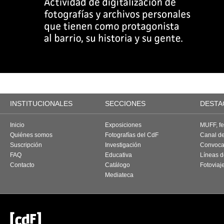
INSTITUCIONALES
SECCIONES
DESTA
Inicio
Exposiciones
MUFF, fes
Quiénes somos
Fotografías del CdF
Canal d
Suscripción
Investigación
Convoca
FAQ
Educativa
Líneas d
Contacto
Catálogo
Fotoviaj
Mediateca