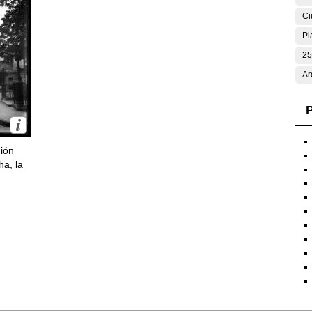
Ci
Pl
25
Ar
P
ción
ha, la