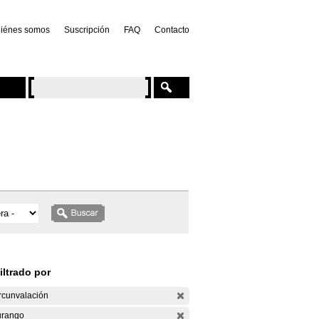
iénes somos
Suscripción
FAQ
Contacto
iltrado por
rcunvalación
rango