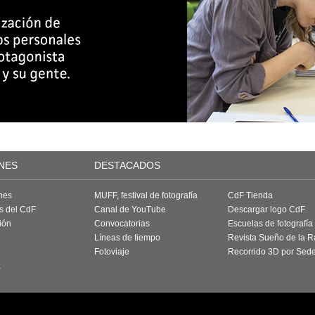
NES
DESTACADOS
nes
MUFF, festival de fotografía
CdF Tienda
as del CdF
Canal de YouTube
Descargar logo CdF
ión
Convocatorias
Escuelas de fotografía
Líneas de tiempo
Revista Sueño de la 
Fotoviaje
Recorrido 3D por Sed
a