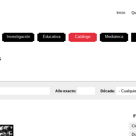
Inicio
Qu
Investigación
Educativa
Catálogo
Mediateca
s
Año exacto:
Década:
F
Ci
Du