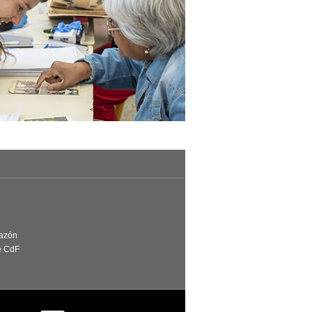
Razón
e CdF